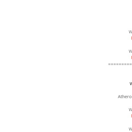
W
W
=========
W
Athero
W
W