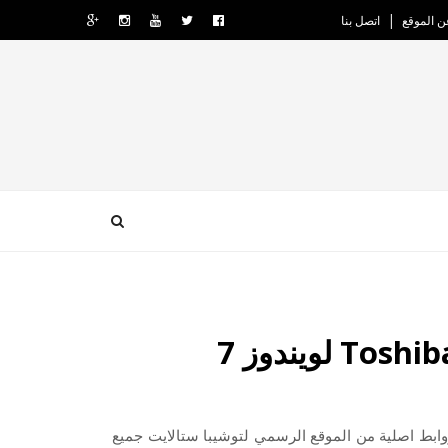
ن الموقع
اتصل بنا
ب Toshiba Satellite c50 لويندوز 7 كاملة من روابط اصلية من الموقع الرسمي لتوشيبا ستالايت جميع