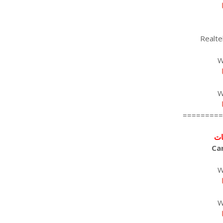
Realte
W
W
=========
ات
Ca
W
W