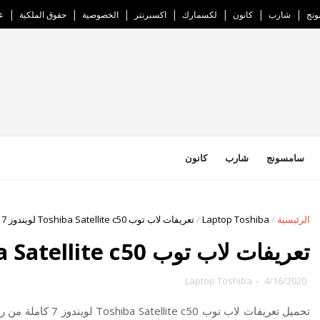
نج
شارب
كانون
لكسمارك
اكسبرنتر
الخصوصية
حقوق الملكية
ع
سامسونج
شارب
كانون
الرئيسية
/
Laptop Toshiba
/
تعريفات لاب توب Toshiba Satellite c50 لويندوز 7
تعريفات لاب توب Toshiba Satellite c50 لويندوز 7
Laptop Toshiba
-
4/16/2020
تحميل تعريفات لاب تو