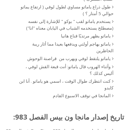
طول ذراع ياماتو مساوي لطول لوفي ( ارتفاع يماتو
حوالي 5 أمتار ؟ )
يستخدم ياماتو لقب " بوكو " للإشارة إلى نفسه
(مصطلح يستخدمه الشباب في اليابان معناه "انا")
یاماتو يظهر مرتديًا قناع هانيا
ياماتو يهاجم أولتي ويدفعها بعيدا مما أثار ريبة
الحاظرين
ياماتو يلتقط لوفي ويهرب من قراصنة الوحوش
وأثناء الهروب قال ياماتو: أنت قبعة القش لوفي ،
أليس كذلك ؟
كنت انتظرك طوال الوقت ، اسمي هو ياماتو . أنا ابن
كايدو
المانجا في توقف الاسبوع القادم
تاريخ إصدار مانجا ون بيس الفصل 983: