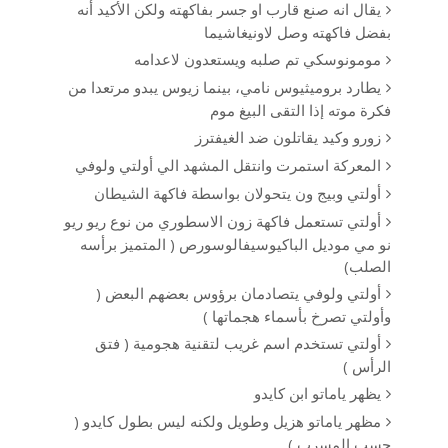
يقال انه صنع قارب او جسر بفاكهته ولكن الأكيد أنه
بفضل فاكهته وصل لاونيغاشيما
مومونوسكي تم صلبه ويستعدون لاعدامه
يطارد بروميثيوس نامي، بينما زيوس يبدو مرتعدا من
فكرة موته إذا التقى البيغ موم
زورو وكيد يقاتلون ضد الغيفترز
المعركة استمرت وانتقل المشهد الي أولتي ولوفي
أولتي وبيج ون يتحولان بواسطة فاكهة الشيطان
أولتي تستعمل فاكهة زون الاسطوري من نوع ريو ريو
نو مي موديل الباكيوسيفالوسورص ( المتميز برأسه
الصلب)
أولتي ولوفي يتصادمان برؤوس بعضهم البعض (
وأولتي تصرخ بأسماء هجماتها )
أولتي تستخدم اسم غريب لتقنية هجومية ( فتق
الرأس )
يظهر یاماتو ابن كايدو
مظهر یاماتو هزيل وطويل ولكنه ليس بطول کایدو (
حسب المسرب )