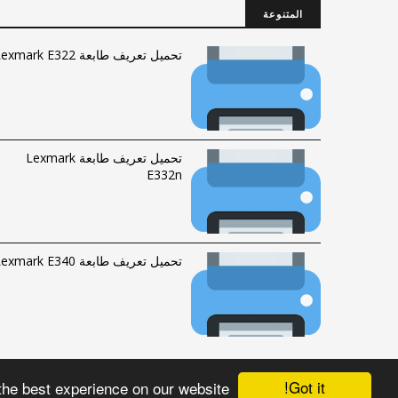
المتنوعة
تحميل تعريف طابعة Lexmark E322
تحميل تعريف طابعة Lexmark
E332n
تحميل تعريف طابعة Lexmark E340
Got it!
the best experience on our website
الحقوق محفوظة © 2016-2023 |
فهرس الموقع
|
راسلنا
Fawrytech