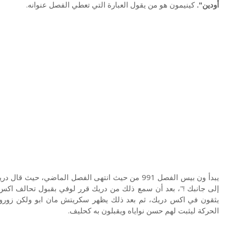
أودين".
كينيمون
هو من يقول العبارة التي تعطي الفصل عنوانه.
يبدأ ون بيس الفصل 991 من حيث انتهى الفصل الماضي، 
إلى جانبك !"، بعد أن سمع ذلك من دريك قرر لوفي بقبول تحالف اکس
يثقون في اكس دريك، ثم بعد ذلك يظهر سكریتش مان ابو ولكن زورو و
الحركة ليثبت لهم حسن نواياه ويقبلون به کحليف.