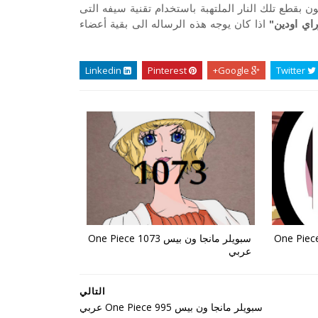
ون بقطع تلك النار الملتهبة باستخدام تقنية سيفه التى
اي اودين"
اذا كان يوجه هذه الرساله الى بقية أعضاء
Linkedin
Pinterest
Google+
Twitter
ن بيس One Piece 1074
سبويلر مانجا ون بيس One Piece 1073
عربي
التالي
سبويلر مانجا ون بيس One Piece 995 عربي