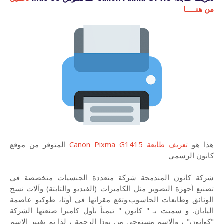
من هنـــــا
هذا هو
تعريف طابعة Canon Pixma G1415
المتوفر من موقع
كانون الرسمي
شركة كانون المندمجة شركة متعددة الجنسيات متخصصة في
تصنيع أجهزة التصوير مثل الكاميرات (الفيديو والثابتة) وآلات نسخ
الوثائق وطابعات الحاسوب.وتقع مقراتها في أوتا، طوكيو عاصمة
اليابان. و سميت بـ " كانون " تيمناً بأول كاميرا صنعتها الشركة
"كوانون" ، والاسم مستوحى من بوذا الرحمة ، لذا تم تغيير الاسم