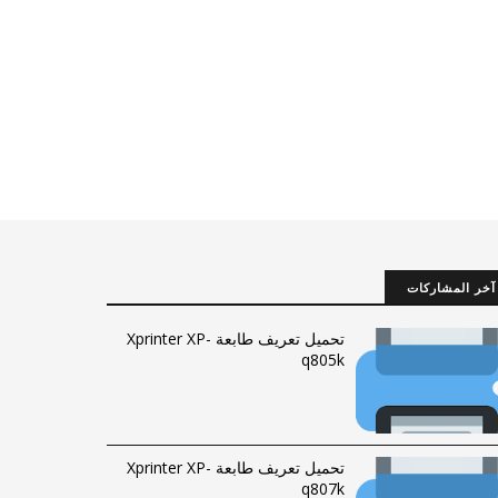
آخر المشاركات
تحميل تعريف طابعة Xprinter XP-
q805k
تحميل تعريف طابعة Xprinter XP-
q807k