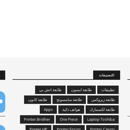
التصنيفات
تطبيقات
طابعة ابسون
طابعة اتش بي
طابعة زيروكس
طابعة سامسونج
طابعة كانون
طابعة لكسمارك
هواتف ذكية
Apps
Printer Brother
One Piece
Laptop Toshiba
Printer HP
Printer Epson
Printer Canon