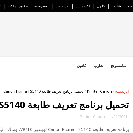
نج
شارب
كانون
لكسمارك
اكسبرنتر
الخصوصية
حقوق الملكية
ع
سامسونج
شارب
كانون
الرئيسية
/
Printer Canon
/
تحميل برنامج تعريف طابعة Canon Pixma TS5140
تحميل برنامج تعريف طابعة Canon Pixma TS5140
Printer Canon
-
1/01/2021
برنامج تعريف طابعة Canon Pixma TS5140 لويندوز 7/8/10 وماك،