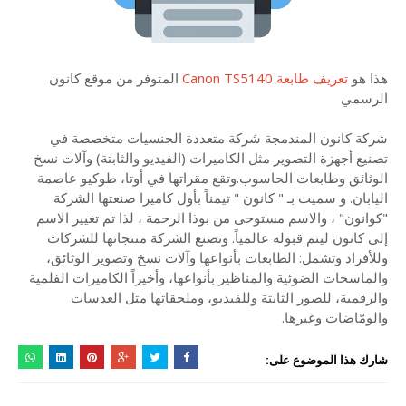
هذا هو
تعريف طابعة Canon TS5140
المتوفر من موقع كانون
الرسمي
شركة كانون المندمجة شركة متعددة الجنسيات متخصصة في
تصنيع أجهزة التصوير مثل الكاميرات (الفيديو والثابتة) وآلات نسخ
الوثائق وطابعات الحاسوب.وتقع مقراتها في أوتا، طوكيو عاصمة
اليابان. و سميت بـ " كانون " تيمناً بأول كاميرا صنعتها الشركة
"كوانون" ، والاسم مستوحى من بوذا الرحمة ، لذا تم تغيير الاسم
إلى كانون ليتم قبوله عالمياً. وتصنع الشركة منتجاتها للشركات
وللأفراد وتشمل: الطابعات بأنواعها وآلات نسخ وتصوير الوثائق،
والماسحات الضوئية والمناظير بأنواعها، وأخيراً الكاميرات الفلمية
والرقمية، للصور الثابتة وللفيديو، وملحقاتها مثل العدسات
والومّاضات وغيرها.
شارك هذا الموضوع على: