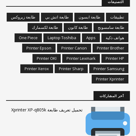
التصنيفات
تطبيقات
طابعة ابسون
طابعة اتش بي
طابعة زيروكس
طابعة سامسونج
طابعة كانون
طابعة لكسمارك
هواتف ذكية
Apps
Laptop Toshiba
One Piece
Printer Epson
Printer Canon
Printer Brother
Printer OKI
Printer Lexmark
Printer HP
Printer Xerox
Printer Sharp
Printer Samsung
Printer Xprinter
آخر المشاركات
تحميل تعريف طابعة Xprinter XP-q805k