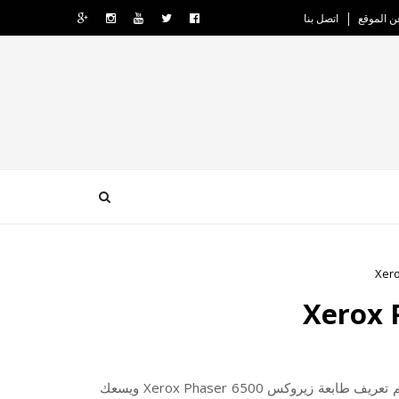
ن الموقع
اتصل بنا
إليكم تعريف طابعة زيروكس Xerox Phaser 6500 ويسعك