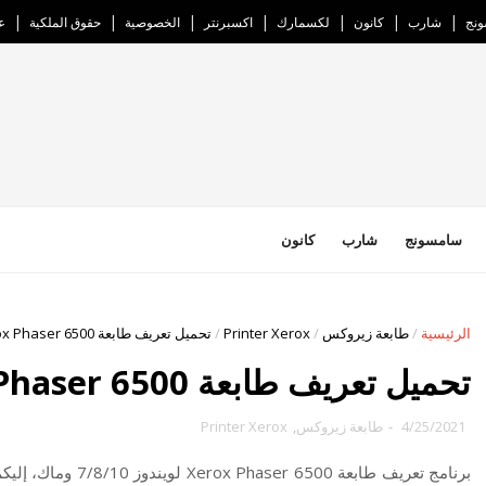
نج
شارب
كانون
لكسمارك
اكسبرنتر
الخصوصية
حقوق الملكية
ع
سامسونج
شارب
كانون
الرئيسية
/
طابعة زيروكس
/
Printer Xerox
/
تحميل تعريف طابعة Xerox Phaser 6500
تحميل تعريف طابعة Xerox Phaser 6500
4/25/2021
-
طابعة زيروكس
,
Printer Xerox
برنامج تعريف طابعة Xerox Phaser 6500 لويندوز 7/8/10 وماك،