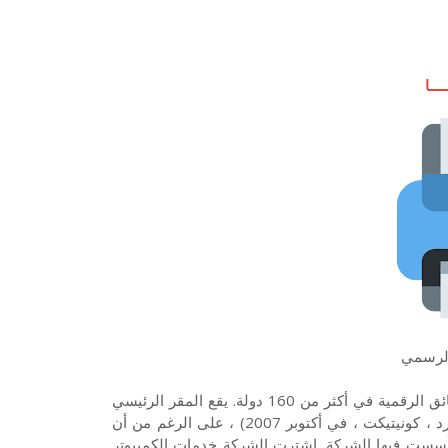
ــا
الرسمي
شركة زيروكس هي شركة أمريكية تبيع منتجات وخدمات الطباعة والوثائق الرقمية في أكثر من 160 دولة. يقع المقر الرئيسي
لشركة زيروكس في نوروالك بولاية كونيتيكت (بعد انتقالها من ستامفورد ، كونيتيكت ، في أكتوبر 2007) ، على الرغم من أن
تأسست فيها الشركة. اشترت الشركة خدمات الكمبيوتر