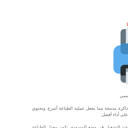
سمي
 جيت متعددة الوظائف HP Deskjet 2645 بأقصى ذاكرة مدمجة مما يجعل عملية الطباعة أسرع. وتحتوي
لى أداء أفضل.
د إلى حد معقول. عند التشغيل في وضع المسودة، يكون معدل الطباعة