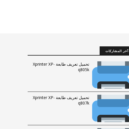
آخر المشاركات
تحميل تعريف طابعة Xprinter XP-
q805k
تحميل تعريف طابعة Xprinter XP-
q807k