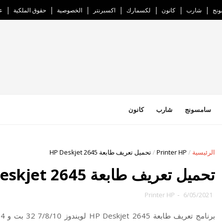
نج
شارب
كانون
لكسمارك
اكسبرنتر
الخصوصية
حقوق الملكية
ع
سامسونج
شارب
كانون
الرئيسية
/
Printer HP
/
تحميل تعريف طابعة HP Deskjet 2645
تحميل تعريف طابعة HP Deskjet 2645
Printer HP
-
6/05/2021
برنامج تعريف طابعة HP Deskjet 2645 لويندوز 7/8/10 32 بت و 64 بت وماك، و