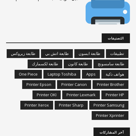
التصنيفات
تطبيقات
طابعة ابسون
طابعة اتش بي
طابعة زيروكس
طابعة سامسونج
طابعة كانون
طابعة لكسمارك
هواتف ذكية
Apps
Laptop Toshiba
One Piece
Printer Epson
Printer Canon
Printer Brother
Printer OKI
Printer Lexmark
Printer HP
Printer Xerox
Printer Sharp
Printer Samsung
Printer Xprinter
آخر المشاركات