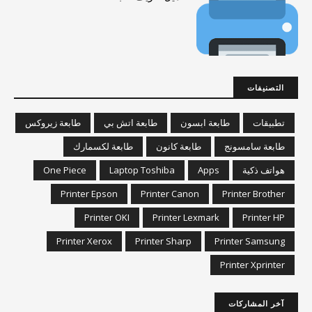
التصنيفات
تطبيقات
طابعة ابسون
طابعة اتش بي
طابعة زيروكس
طابعة سامسونج
طابعة كانون
طابعة لكسمارك
هواتف ذكية
Apps
Laptop Toshiba
One Piece
Printer Epson
Printer Canon
Printer Brother
Printer OKI
Printer Lexmark
Printer HP
Printer Xerox
Printer Sharp
Printer Samsung
Printer Xprinter
آخر المشاركات