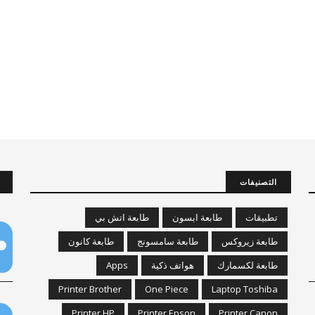
التصنيفات
تطبيقات
طابعة ابسون
طابعة اتش بي
طابعة زيروكس
طابعة سامسونج
طابعة كانون
طابعة لكسمارك
هواتف ذكية
Apps
Printer Brother
One Piece
Laptop Toshiba
Printer HP
Printer Epson
Printer Canon