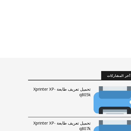
آخر المشاركات
تحميل تعريف طابعة Xprinter XP-
q805k
تحميل تعريف طابعة Xprinter XP-
q807k