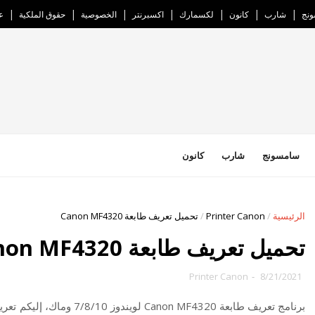
نج
شارب
كانون
لكسمارك
اكسبرنتر
الخصوصية
حقوق الملكية
ع
سامسونج
شارب
كانون
الرئيسية
/
Printer Canon
/
تحميل تعريف طابعة Canon MF4320
تحميل تعريف طابعة Canon MF4320
Printer Canon
-
8/21/2021
برنامج تعريف طابعة Canon MF4320 لويندوز 7/8/10 وماك،