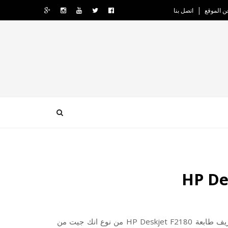
ن الموقع
اتصل بنا
 HP Deskjet F2180 من
نوع انك جيت من