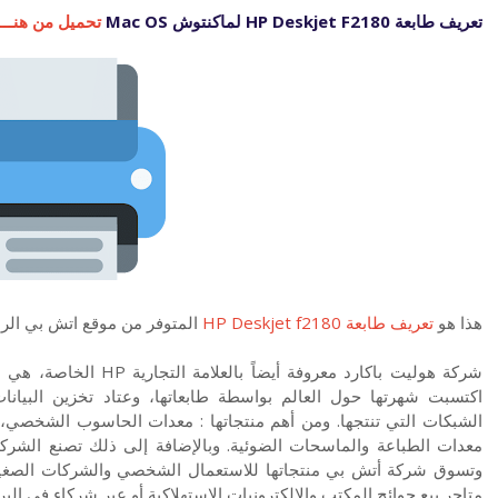
تعريف طابعة HP Deskjet F2180 لماكنتوش Mac OS
تحميل من هنــــ
هذا هو
تعريف طابعة HP Deskjet f2180
المتوفر من موقع اتش بي ال
شركة هوليت باكارد معروف
اكتسبت شهرتها حول العالم بواسطة طابعاتها، وعتاد تخزين البيانا
الشبكات التي تنتجها. ومن أهم منتجاتها : معدات الحاسوب الشخصي، أن
معدات الطباعة والماسحات الضوئية. وبالإضافة إلى ذلك تصنع الشركة 
وتسوق شركة أتش بي منتجاتها للاستعمال الشخصي والشركات الصغيرة
متاجر بيع حوائج المكتب والإلكترونيات الاستهلاكية أو عبر شركاء في البر