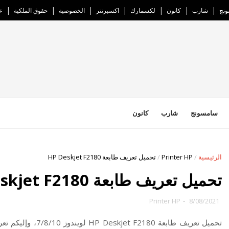
نج
شارب
كانون
لكسمارك
اكسبرنتر
الخصوصية
حقوق الملكية
ع
سامسونج
شارب
كانون
الرئيسية
/
Printer HP
/
تحميل تعريف طابعة HP Deskjet F2180
تحميل تعريف طابعة HP Deskjet F2180
Printer HP
-
8/08/2021
تحميل تعريف طابعة HP Deskjet F2180 لويندوز 7/8/10، و
إليكم تعريف طابعة