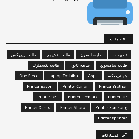
التصنيفات
تطبيقات
طابعة ابسون
طابعة اتش بي
طابعة زيروكس
طابعة سامسونج
طابعة كانون
طابعة لكسمارك
هواتف ذكية
Apps
Laptop Toshiba
One Piece
Printer Epson
Printer Canon
Printer Brother
Printer OKI
Printer Lexmark
Printer HP
Printer Xerox
Printer Sharp
Printer Samsung
Printer Xprinter
آخر المشاركات