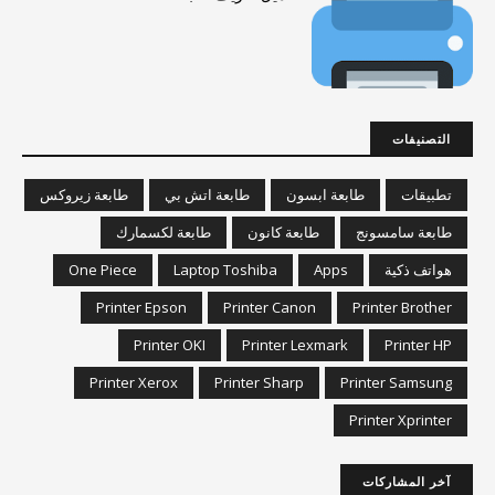
التصنيفات
تطبيقات
طابعة ابسون
طابعة اتش بي
طابعة زيروكس
طابعة سامسونج
طابعة كانون
طابعة لكسمارك
هواتف ذكية
Apps
Laptop Toshiba
One Piece
Printer Epson
Printer Canon
Printer Brother
Printer OKI
Printer Lexmark
Printer HP
Printer Xerox
Printer Sharp
Printer Samsung
Printer Xprinter
آخر المشاركات