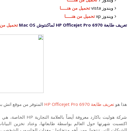
ويندوز vista
تحميل من هنـــــا
ويندوز xp
تحميل من هنـــــا
تعريف طابعة HP Officejet Pro 6970 لماكنتوش Mac OS
تحميل من ه
هذا هو
تعريف طابعة HP Officejet Pro 6970
المتوفر من موقع اتش ب
شركة هوليت باكارد معروف
اكتسبت شهرتها حول العالم بواسطة طابعاتها، وعتاد تخزين البيانا
الشبكات التي تنتجها. ومن أهم منتجاتها : معدات الحاسوب الشخصي، أن