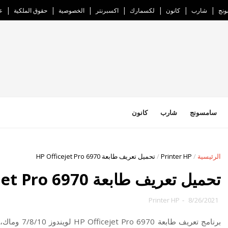
نج
شارب
كانون
لكسمارك
اكسبرنتر
الخصوصية
حقوق الملكية
ع
سامسونج
شارب
كانون
الرئيسية
/
Printer HP
/
تحميل تعريف طابعة HP Officejet Pro 6970
تحميل تعريف طابعة HP Officejet Pro 6970
Printer HP
-
8/26/2021
برنامج تعريف طابعة HP Officejet Pro 6970 لويندوز 7/8/10 وماك،