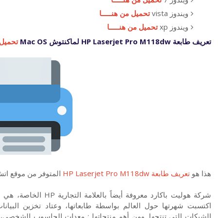
ويندوز vista
تحميل من هنـــــا
ويندوز xp
تحميل من هنـــــا
تعريف طابعة HP Laserjet Pro M118dw لماكنتوش Mac OS
تحميل م
هذا هو
تعريف طابعة HP Laserjet Pro M118dw
المتوفر من موقع ات
شركة هوليت باكارد معروف
اكتسبت شهرتها حول العالم بواسطة طابعاتها، وعتاد تخزين البيانا
الشبكات التي تنتجها. ومن أهم منتجاتها : معدات الحاسوب الشخصي، أن