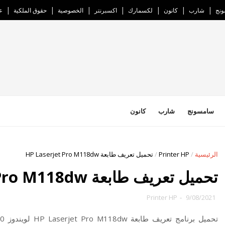
نج
شارب
كانون
لكسمارك
اكسبرنتر
الخصوصية
حقوق الملكية
ع
سامسونج
شارب
كانون
الرئيسية
/
Printer HP
/
تحميل تعريف طابعة HP Laserjet Pro M118dw
تحميل تعريف طابعة HP Laserjet Pro M118dw
Printer HP
-
9/08/2021
تحميل برنامج تعريف طابعة HP Laserjet Pro M118dw لويندوز 7/8/10 وماك،