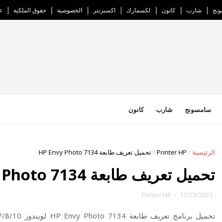
نج
شارب
كانون
لكسمارك
اكسبرنتر
الخصوصية
حقوق الملكية
ع
سامسونج
شارب
كانون
الرئيسية
/
Printer HP
/
تحميل تعريف طابعة HP Envy Photo 7134
تحميل تعريف طابعة HP Envy Photo 7134
Printer HP
-
11/23/2021
تحميل برنامج تعريف طابعة HP Envy Photo 7134 لويندوز 7/8/10 وماك،