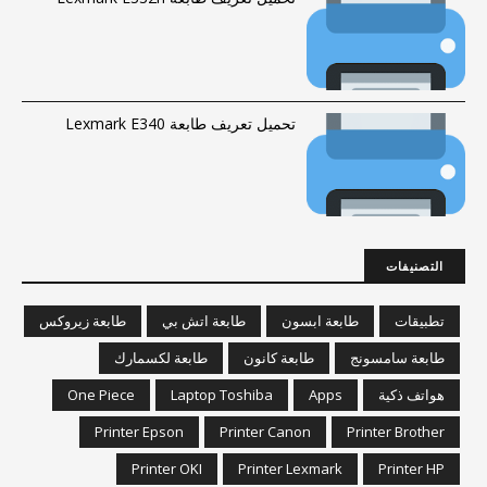
تحميل تعريف طابعة Lexmark E340
التصنيفات
تطبيقات
طابعة ابسون
طابعة اتش بي
طابعة زيروكس
طابعة سامسونج
طابعة كانون
طابعة لكسمارك
هواتف ذكية
Apps
Laptop Toshiba
One Piece
Printer Epson
Printer Canon
Printer Brother
Printer OKI
Printer Lexmark
Printer HP