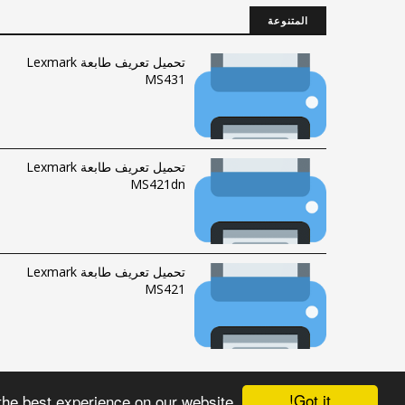
المتنوعة
تحميل تعريف طابعة Lexmark
MS431
تحميل تعريف طابعة Lexmark
MS421dn
تحميل تعريف طابعة Lexmark
MS421
Got it!
the best experience on our website
الحقوق محفوظة © 2016-2023 |
فهرس الموقع
|
راسلنا
Fawrytech