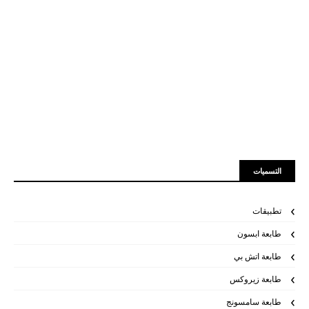
التسميات
تطبيقات
طابعة ابسون
طابعة اتش بي
طابعة زيروكس
طابعة سامسونج