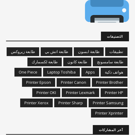
التصنيفات
تطبيقات
طابعة ابسون
طابعة اتش بي
طابعة زيروكس
طابعة سامسونج
طابعة كانون
طابعة لكسمارك
هواتف ذكية
Apps
Laptop Toshiba
One Piece
Printer Epson
Printer Canon
Printer Brother
Printer OKI
Printer Lexmark
Printer HP
Printer Xerox
Printer Sharp
Printer Samsung
Printer Xprinter
آخر المشاركات